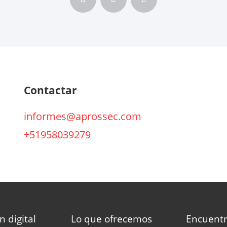
Contactar
informes@aprossec.com
+51958039279
n digital
Lo que ofrecemos
Encuent